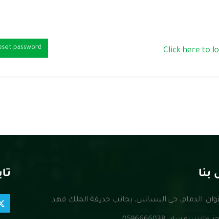
eset password
Click here to l
بنا
تاب
وان:
الدمام، حي البساتين، بجانب حديقة الملك فهد