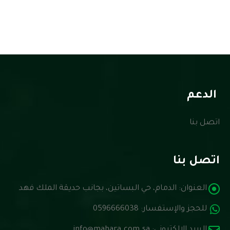
الدعم
اتصل بنا
اتصل بنا
العنوان:
الدمام، حي البساتين، بجانب حديقة الملك فهد
للحجز والإستفسار:
0596666038
البريد الإلكتروني:
info@mahara.com.sa